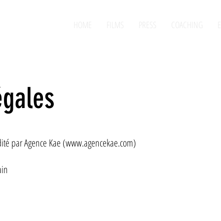
HOME
FILMS
PRESS
COACHING
E
égales
ité par Agence Kae (
www.agencekae.com
)
ain