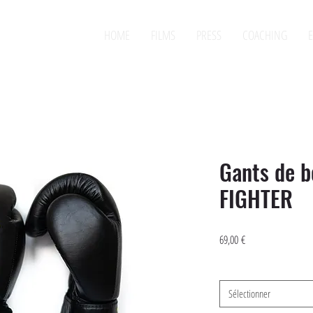
HOME
FILMS
PRESS
COACHING
E
Gants de b
FIGHTER
Prix
69,00 €
Taille
*
Sélectionner