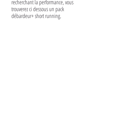
recherchant la performance, vous
trouverez ci dessous un pack
débardeur+ short running.
CONTACT
HOME
EVENTS
SHOP
SPONSORS
MIXED FIGHT CENTER