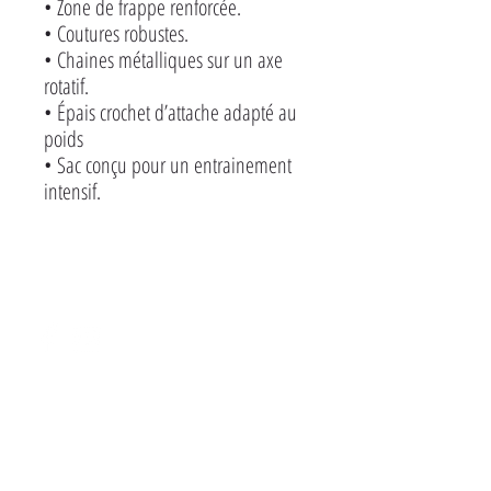
• Zone de frappe renforcée.

• Coutures robustes.

• Chaines métalliques sur un axe 
rotatif.

• Épais crochet d’attache adapté au 
poids

• Sac conçu pour un entrainement 
intensif.
CONTACT
HOME
EVENTS
SHOP
SPONSORS
MIXED FIGHT CENTER